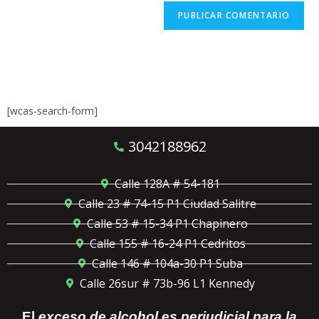
[wcas-search-form]
3042188962
Calle 128A # 54-181
Calle 23 # 74-15 P1 Ciudad Salitre
Calle 53 # 15-34 P1 Chapinero
Calle 155 # 16-24 P1 Cedritos
Calle 146 # 104a-30 P1 Suba
Calle 26sur # 73b-96 L1 Kennedy
El
exceso de alcohol es perjudicial para la